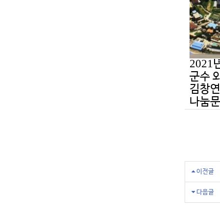
2021
군수 
김창연
나눔문
이전글
다음글