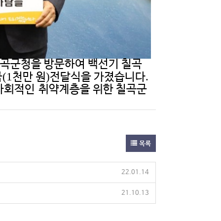
칠곡군청을 방문하여 백선기 칠곡
(1
)
.
금
천만 원
전달식을 가졌습니다
 사회적인
취약계층을 위한 칠곡군
목록
22.01.14
21.10.13