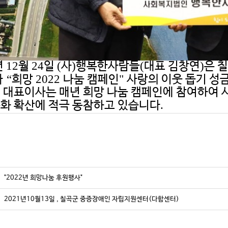
12
24
(
)
(
)
년
월
일
사
행복한사람들
대표 김창연
은 
“
2022
"
와
희망
나눔 캠페인
사랑의 이웃 돕기 성
 대표이사는 매년 희망 나눔 캠페인에 참여하여
.
화 확산에 적극 동참하고 있습니다
"2022년 희망나눔 후원행사"
2021년10월13일 , 칠곡군 중증장애인 자립지원센터(다함센터)