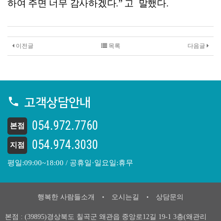
하여 주면 너무 감사하겠다
.”
고 말했다
.
이전글
목록
다음글
고객상담안내
054.972.7760
본점
054.974.3030
지점
평일:09:00~18:00 / 공휴일·일요일:휴무
행복한 사람들소개
오시는길
상담문의
•
•
본점 : (39895)경상북도 칠곡군 왜관읍 중앙로12길 19-1 3층(왜관리