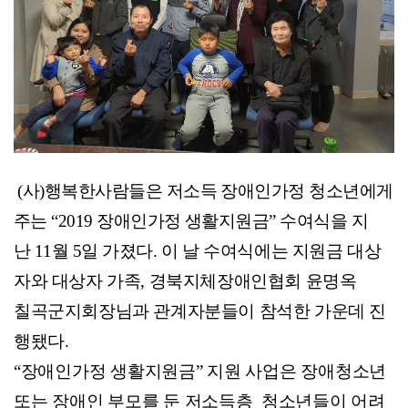
(
사
)
행복한사람들은 저소득 장애인가정 청소년에게
주는
“2019
장애인가정 생활지원금
”
수여식을 지
난
11
월
5
일 가졌다
.
이 날 수여식에는 지원금 대상
자와 대상자 가족
,
경북지체장애인협회
윤명옥
칠곡군지회장님과 관계자분들이 참석한 가운데 진
행됐다
.
“
장애인가정 생활지원금
”
지원 사업은 장애청소년
또는 장애인 부모를 둔 저소득층 청소년들이
어려