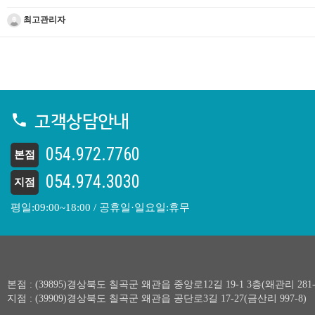
최고관리자
고객상담안내
054.972.7760
본점
054.974.3030
지점
평일:09:00~18:00 / 공휴일·일요일:휴무
본점 : (39895)경상북도 칠곡군 왜관읍 중앙로12길 19-1 3층(왜관리 281-
지점 : (39909)경상북도 칠곡군 왜관읍 공단로3길 17-27(금산리 997-8)