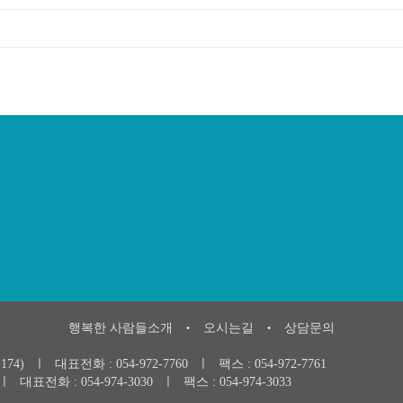
행복한 사람들소개
오시는길
상담문의
•
•
174)
ㅣ
대표전화 :
054-972-7760
ㅣ
팩스 : 054-972-7761
ㅣ
대표전화 :
054-974-3030
ㅣ
팩스 : 054-974-3033