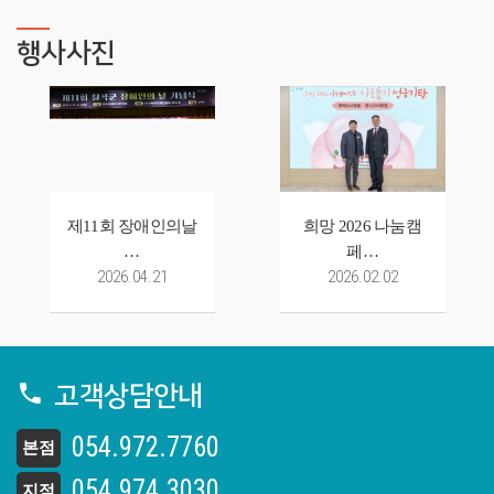
행사사진
제11회 장애인의날
희망 2026 나눔캠
…
페…
2026.04.21
2026.02.02
고객상담안내
054.972.7760
본점
054.974.3030
지점