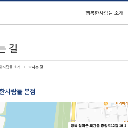
행복한사람들 소개
는 길
>
오시는 길
한사람들 소개
한사람들 본점
경북 칠곡군 왜관읍 중앙로12길 19-1