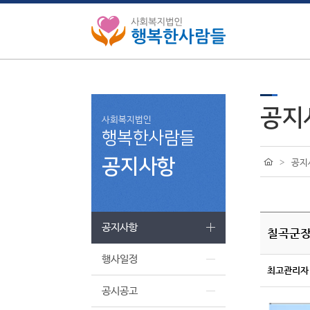
공지
사회복지법인
행복한사람들
공지사항
>
공지
공지사항
칠곡군장
행사일정
최고관리자
공시공고