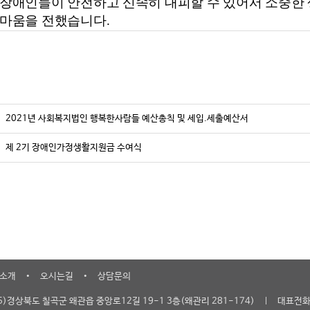
 장애인들이 안전하고 신속히 대피할 수 있어서
소중한 
고마움을 전했습니다.
2021년 사회복지법인 행복한사람들 예산총칙 및 세입.세출예산서
제 2기 장애인가정생활지원금 수여식
•
•
 소개
오시는길
상담문의
ㅣ
895)경상북도 칠곡군 왜관읍 중앙로12길 19-1 3층(왜관리 281-174)
대표전화 