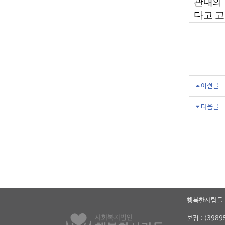
관내의
다고 
이전글
다음글
행복한사람들
본점 : (39