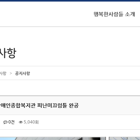
행복한사람들 소개
사항
>
공지사항
사항
애인종합복지관 피난미끄럼틀 완공
0건
5,040회