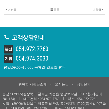
이전글
목록
다음글
고객상담안내
054.972.7760
본점
054.974.3030
지점
평일:09:00~18:00 / 공휴일·일요일:휴무
행복한 사람들소개
오시는길
상담문의
•
•
본점 : (39895)경상북도 칠곡군 왜관읍 중앙로12길 19-1 3층(왜관리
281-174)
ㅣ
대표전화 :
054-972-7760
ㅣ
팩스 : 054-972-7761
지점 : (39909)경상북도 칠곡군 왜관읍 공단로3길 17-27(금산리 997-8)
ㅣ
대표전화 :
054-974-3030
ㅣ
팩스 : 054-974-3033