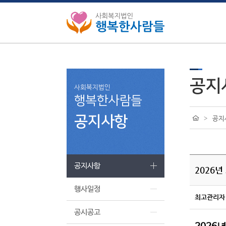
공지
사회복지법인
행복한사람들
공지사항
>
공지
공지사항
2026
행사일정
최고관리자
공시공고