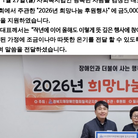
년
월
일
사회복지법인 행복한 사람들 김창연 
1
27
(
월
)
회에서 주관한
년 희망나눔 후원행사
에
금
"2026
"
5
,00
떡을 지원하였습니다
.
 대표께서는
“
작년에 이어 올해도 이렇게 뜻 깊은 행사에 참
된 가정에 조금이나마 따뜻한 온기를 전달 할 수 있
며 말씀을 전달하셨습니다
.