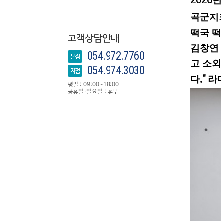
2026
곡군지
떡국 
고객상담안내
김창연
054.972.7760
본점
고 소외
054.974.3030
지점
다
라
."
평일 : 09:00~18:00
공휴일·일요일 : 휴무