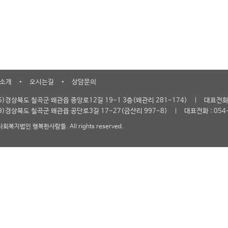
•
•
 소개
오시는길
상담문의
ㅣ
895)경상북도 칠곡군 왜관읍 중앙로12길 19-1 3층(왜관리 281-174)
대표전화 
ㅣ
909)경상북도 칠곡군 왜관읍 공단로3길 17-27(금산리 997-8)
대표전화 : 054
 사회복지법인 행복한사람들. All rights reserved.