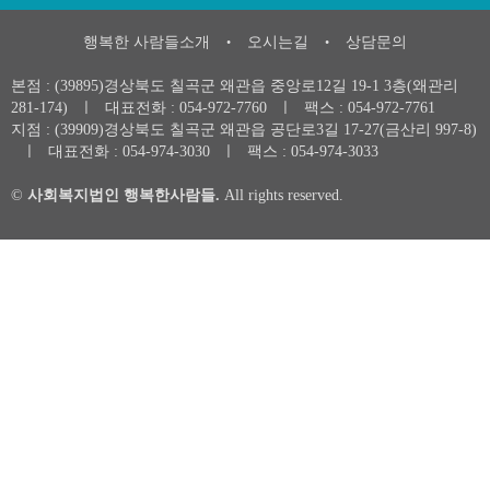
행복한 사람들소개
오시는길
상담문의
•
•
본점 : (39895)경상북도 칠곡군 왜관읍 중앙로12길 19-1 3층(왜관리
281-174)
ㅣ
대표전화 :
054-972-7760
ㅣ
팩스 : 054-972-7761
지점 : (39909)경상북도 칠곡군 왜관읍 공단로3길 17-27(금산리 997-8)
ㅣ
대표전화 :
054-974-3030
ㅣ
팩스 : 054-974-3033
©
사회복지법인 행복한사람들.
All rights reserved.